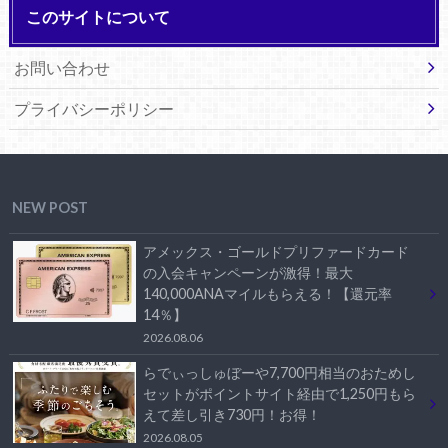
このサイトについて
お問い合わせ
プライバシーポリシー
NEW POST
アメックス・ゴールドプリファードカード
の入会キャンペーンが激得！最大
140,000ANAマイルもらえる！【還元率
14％】
2026.08.06
らでぃっしゅぼーや7,700円相当のおためし
セットがポイントサイト経由で1,250円もら
えて差し引き730円！お得！
2026.08.05