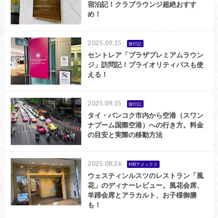
宿泊記！クラブラウンジ超絶おすす
め！
2025.09.15
旅行記
セントレア「プラザプレミアムラウン
ジ」訪問記！プライオリティパスも使
える！
2025.09.15
旅行記
タイ・バンコク市内から空港（スワン
ナプーム国際空港）への行き方。料金
の目安と実際の移動方法
2025.08.26
MBアメックス
ウェスティンルスツのレストラン「風
花」のディナーレビュー。風花会席、
羊蹄会席とアラカルト、お子様御膳
も！