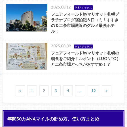
2025.08.12
MBアメックス
フェアフィールドbyマリオット札幌プ
ラチナブログ宿泊記＆口コミ！すすき
の＆二条市場激近のグルメ最強ホテ
ル！
2025.08.09
MBアメックス
フェアフィールドbyマリオット札幌の
朝食をご紹介！ルオント（LUONTO）
と二条市場どっちがおすすめ！？
<
1
2
3
4
…
12
>
年間50万ANAマイルの貯め方、使い方まとめ