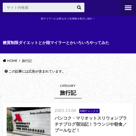
陸マイラーとお得なポイ活情報を毎日ご紹介！
糖質制限ダイエットとか陸マイラーとかいろいろやってみた
HOME
旅行記
この記事には広告が含まれています。
CATEGORY
旅行記
2025.11.04
MBアメックス
バンコク・マリオットスリウォンプラ
チナブログ宿泊記！ラウンジや朝食／
プールなど！