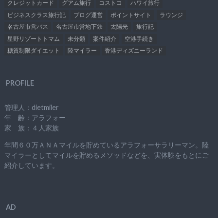
クレジットカード
グアム旅行
コストコ
ハワイ旅行
ビジネスクラス旅行記
ブログ運営
ポイントサイト
ラウンジ
名古屋市営バス
名古屋市営地下鉄
太陽光
旅行記
星野リゾートトマム
未分類
案件紹介
空港手続き
糖質制限ダイエット
陸マイラー
香港ディズニーランド
PROFILE
管理人：dietmiler
年 齢：アラフォー
家 族：４人家族
年間６０万ＡＮＡマイルを貯めているアラフォーサラリーマン。陸
マイラーとしてマイルを貯めるメソッドなどを、実体験をもとにご
紹介しています。
AD