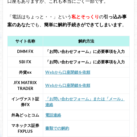
口座もありますが、これも本当にごく一部です。
「電話はちょっと・・」という
私とそっくり
の
引っ込み事
案のあなた
でも、
簡単に解約手続きができてしまいます
。
サイト名称
解約方法
DMM FX
「お問い合わせフォーム」に必要事項を入力
SBI FX
「お問い合わせフォーム」に必要事項を入力
外貨ex
Webから口座閉鎖を依頼
JFX MATRIX
Webから口座閉鎖を依頼
TRADER
インヴァスト証
「お問い合わせフォーム」または「メール」
券FX
連絡
外為どっとコム
電話連絡
マネックス証券
書類での解約
FXPLUS