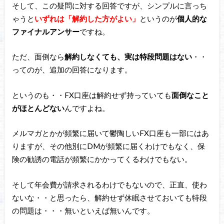
そして、この疑問に対する回答ですが、シンプルに言っち
ゃうと
いずれは「解約した方がよい」
というのが
個人的な
ファイナルアンサー
ですね。
ただ、面倒なら
解約しなくても、実は特段問題はない
・・
ってのが、追加の回答になります。
というのも・・FX口座は解約せず持っていても
面倒なこと
がほとんどない
んですよね。
メルマガとかが頻繁に届いて鬱陶しいFX口座も一部にはあ
りますが、その他別にDMが頻繁に届くわけでもなく、保
険の勧誘の電話が頻繁にかかってくるわけでもない。
そして年会費が請求されるわけでもないので、正直、使わ
ないな・・と思ったら、解約せず休眠させておいても特段
の問題は・・・無いといえば無いんです。