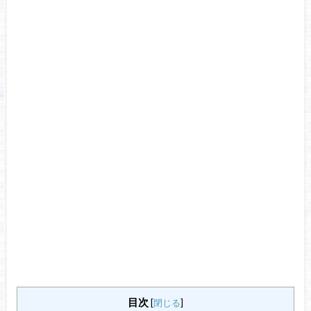
目次
[
閉じる
]