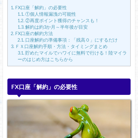
1.
FX口座「解約」の必要性
1.1.
①個人情報漏洩の可能性
1.2.
②再度ポイント獲得のチャンスも！
1.3.
解約は約3か月～半年後が目安
2.
FX口座の解約方法
2.1.
口座解約の準備事項：「残高０」にするだけ
3.
ＦＸ口座解約手順・方法・タイミングまとめ
3.1.
貯めたマイルでハワイに無料で行ける！陸マイラ
ーのはじめ方はこちらから
FX口座「解約」の必要性