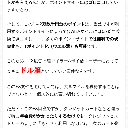
トがもらえる
広告が、ポイントサイトにはゴロゴロしてい
ますからね。
そして、この
1～2万数千円分のポイント
は、当然ですが利
用するポイントサイトによってはANAマイルには0.7倍で交
換できますし・・、多くのポイントサイトでは
無料での現
金化
も、
Tポイント化（ウエル活）も可能
です。
このため、FX広告は陸マイラー&ポイ活ユーザーにとって
ドル箱
まさに
といっていい案件なんです。
このFX案件を避けていては、大量マイルを獲得することは
できないと・・個人的には言い切れてしまいます。
ただ・・このFX口座ですが、クレジットカードなどと違っ
て特に
年会費がかかったりするわけでも
、クレジットヒス
トリーのように「きっちり利用しなければ、次のカード発