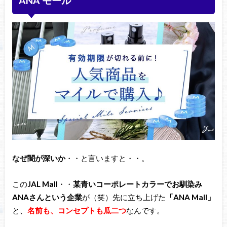
ANA モール
なぜ闇が深いか
・・と言いますと・・。
この
JAL Mall
・・
某青いコーポレートカラーでお馴染み
ANAさんという企業
が（笑）先に立ち上げた
「ANA Mall」
と、
名前も、コンセプトも瓜二つ
なんです。