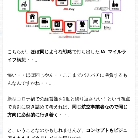
こちらが、
ほぼ同じような戦略
で打ち出した
JALマイルラ
イフ
構想・・。
怖い・・ほぼ同じやん・・ここまでバチバチに勝負するも
んなんですかね・・。
新型コロナ禍での経営難を2度と繰り返さない！という視点
で真剣に突き詰めて考えれば、
同じ航空事業者なので同じ
方向に必然的に行き着く
・・。
と、いうことなのかもしれませんが、
コンセプトもビジュ