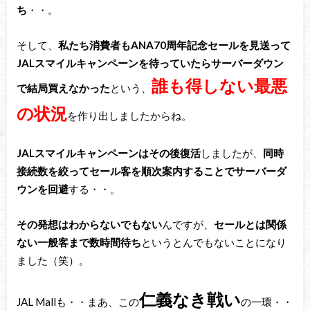
ち
・・。
そして、
私たち消費者もANA70周年記念セールを見送って
JALスマイルキャンペーンを待っていたらサーバーダウン
誰も得しない最悪
で結局買えなかった
という、
の状況
を作り出しましたからね。
JALスマイルキャンペーンはその後復活
しましたが、
同時
接続数を絞ってセール客を順次案内することでサーバーダ
ウンを回避
する・・。
その発想はわからないでもない
んですが、
セールとは関係
ない一般客まで数時間待ち
というとんでもないことになり
ました（笑）。
仁義なき戦い
JAL Mallも・・まあ、この
の一環・・