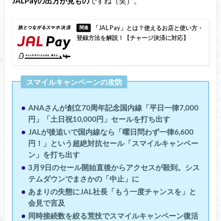
JALPayの出方が見もの
ですね（笑）。
「JAL Pay」とは？使えるお店と使い方・
登録方法を解説！【チャージ決済に対応】
スマイルキャンペーンの攻防
ANAさんが創立70周年記念国内線「平日一律7,000
円」「土日祝10,000円」セールを打ち出す
JALが後追いで国内線なら「曜日問わず一律6,600
円！」という超絶対抗セール「スマイルキャンペー
ン」を打ち出す
3月9日のセール開始直後からアクセスが殺到。シス
テムダウンでまさかの「中止」に
あまりの失態にJAL社長「もう一度チャンスを」と
会見で言及
同時接続数を絞る荒技でスマイルキャンペーン復活