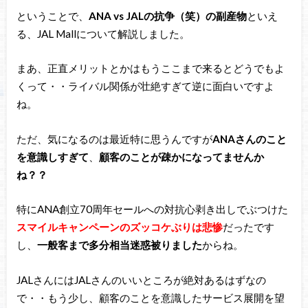
ということで、
ANA vs JALの抗争（笑）の副産物
といえ
る、JAL Mallについて解説しました。
まあ、正直メリットとかはもうここまで来るとどうでもよ
くって・・ライバル関係が壮絶すぎて逆に面白いですよ
ね。
ただ、気になるのは最近特に思うんですが
ANAさんのこと
を意識しすぎて
、
顧客のことが疎かになってませんか
ね？？
特にANA創立70周年セールへの対抗心剥き出しでぶつけた
スマイルキャンペーンのズッコケぶりは悲惨
だったです
し、
一般客まで多分相当迷惑被りました
からね。
JALさんにはJALさんのいいところが絶対あるはずなの
で・・もう少し、顧客のことを意識したサービス展開を望