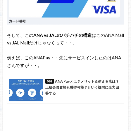
そして、この
ANA vs JALのバチバチの構造
はこのANA Mall
vs JAL Mallだけじゃなくって・・。
例えば、このANAPay・・先にサービスインしたのはANA
さんですが・・。
ANA Payとは？メリット＆使える店は？
上級会員資格も獲得可能？という疑問に全力回
答する