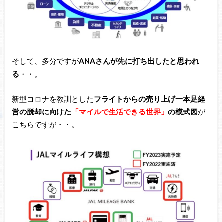
そして、多分ですが
ANAさんが先に打ち出したと思われ
る
・・。
新型コロナを教訓とした
フライトからの売り上げ一本足経
営の脱却に向けた
「マイルで生活できる世界」
の模式図
が
こちらですが・・。