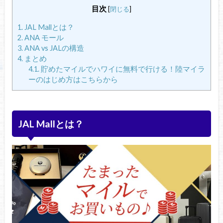
目次
[
閉じる
]
1.
JAL Mallとは？
2.
ANA モール
3.
ANA vs JALの構造
4.
まとめ
4.1.
貯めたマイルでハワイに無料で行ける！陸マイラ
ーのはじめ方はこちらから
JAL Mallとは？