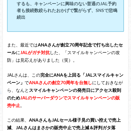
するも、キャンペーンに興味のない普通のJAL予約
者も接続数絞られたおかげで繋がらず、SNSで悲鳴
続出
また、最近では
ANAさんが創立70周年記念で打ち出したセ
ール
に
JALがガチ対抗
した、「スマイルキャンペーンの攻
防」は見応えがありました（笑）。
JALさんは、この
完全にANAを上回る「JALスマイルキャン
ペーン」
で
ANAさんの創立70周年を台無し
にしておきなが
ら、なんと
スマイルキャンペーンの発売日にアクセス殺到
のため
JALのサーバーダウンでスマイルキャンペーンの販
売中止
。
この結果、
ANAさんもJALセール様子見の買い控えで売上
減
、
JALさんはまさかの販売中止で売上減＆評判ガタ落