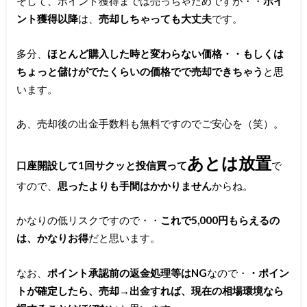
そして、ポイント獲得までは売っちゃだめですが・・
ポイ
ント獲得以降
は、
売却しちゃっても大丈夫
です。
多分、
ほとんど購入した時と変わらない価格・・もしくは
ちょっと儲けがでたくらいの価格でで売却できちゃう
と思
います。
あ、売却後の出金手数料も無料ですのでご安心を（笑）。
あとは放置
口座開設して1回サクッと投信買って
で
すので、
思ったよりも手間はかかりません
からね。
かなりの低リスクですので・・
これで5,000円もらえるの
は、かなりお得
だと思います。
なお、
ポイント承認前の返金処理等はNG
なので・
・ポイン
トが確定したら、売却→出金すれば、現在の相場環境なら