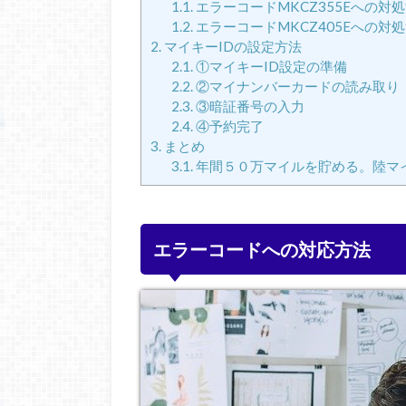
1.1.
エラーコードMKCZ355Eへの対
1.2.
エラーコードMKCZ405Eへの対
2.
マイキーIDの設定方法
2.1.
①マイキーID設定の準備
2.2.
②マイナンバーカードの読み取り
2.3.
③暗証番号の入力
2.4.
④予約完了
3.
まとめ
3.1.
年間５０万マイルを貯める。陸マ
エラーコードへの対応方法