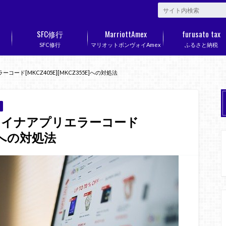
SFC修行
MarriottAmex
furusato tax
SFC修行
マリオットボンヴォイAmex
ふるさと納税
ード[MKCZ405E][MKCZ355E]への対処法
マイナアプリエラーコード
E]への対処法