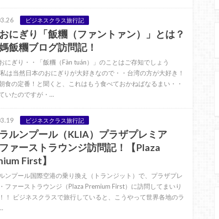
3.26
ビジネスクラス旅行記
おにぎり「飯糰（ファントァン）」とは？
媽飯糰ブログ訪問記！
おにぎり・・「飯糰（Fàn tuán）」のことはご存知でしょう
 私は当然日本のおにぎりが大好きなので・・台湾の方が大好き！
朝食の定番！と聞くと、これはもう食べておかねばなるまい・・
ていたのですが・…
3.19
ビジネスクラス旅行記
ラルンプール（KLIA）プラザプレミア
ファーストラウンジ訪問記！【Plaza
ium First】
ルンプール国際空港の乗り換え（トランジット）で、プラザプレ
ファーストラウンジ（Plaza Premium First）に訪問してまいり
！！ ビジネスクラスで旅行していると、こうやって世界各地のラ
…