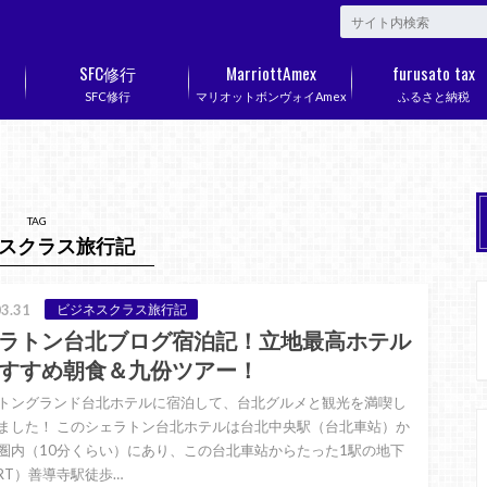
SFC修行
MarriottAmex
furusato tax
SFC修行
マリオットボンヴォイAmex
ふるさと納税
TAG
スクラス旅行記
3.31
ビジネスクラス旅行記
ラトン台北ブログ宿泊記！立地最高ホテル
すすめ朝食＆九份ツアー！
トングランド台北ホテルに宿泊して、台北グルメと観光を満喫し
ました！ このシェラトン台北ホテルは台北中央駅（台北車站）か
圏内（10分くらい）にあり、この台北車站からたった1駅の地下
RT）善導寺駅徒歩…