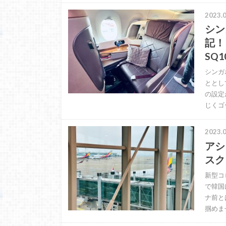
2023.0
シン
記！
SQ
シンガ
ととし
の設定
じくゴ
2023.0
アシ
スク
新型コ
で韓国
ナ前と
掴めま