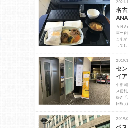
2021.1
名古
AN
ＡＮＡ
屋ー香
ますが
してし
2019.1
セン
イア
中部国
ス便利
好き「
回程度
2019.0
ベス