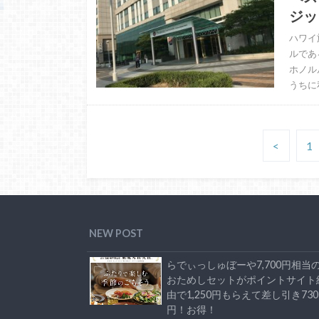
ジッ
ハワイ
ルであ
ホノル
うちに
<
1
NEW POST
らでぃっしゅぼーや7,700円相当
おためしセットがポイントサイト
由で1,250円もらえて差し引き730
円！お得！