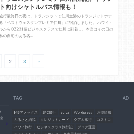
ト向けシャトルバス情報も！
旅行最終日の夜は、トランジットで仁川空港のトランジットホテ
る「ベストウェスタンプレミア仁川」に宿泊しました。 ハワイ・
ルからOZ231便ビジネスクラスで仁川に到着し、本当はその日の
私の自宅のある名…
2
3
>
TAG
AD
の
MBアメックス
SFC修行
suica
Wordpress
お得情報
経
ふるさと納税
クレジットカード
グアム旅行
コストコ
ハワイ旅行
ビジネスクラス旅行記
ブログ運営