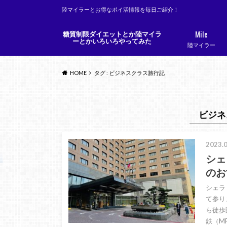
陸マイラーとお得なポイ活情報を毎日ご紹介！
Mile
糖質制限ダイエットとか陸マイラ
ーとかいろいろやってみた
陸マイラー
HOME
タグ : ビジネスクラス旅行記
ビジネ
2023.0
シェ
のお
シェラ
て参り
ら徒歩
鉄（M