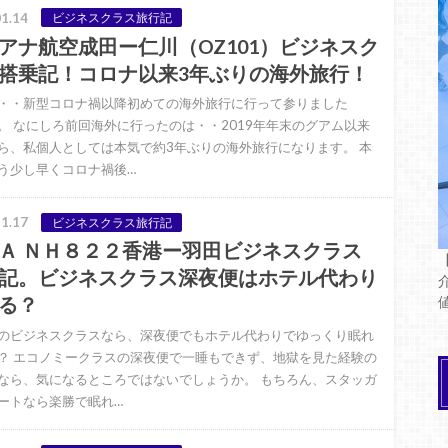
1.14
ビジネスクラス旅行記
アナ航空成田ー仁川（OZ101）ビジネスク
搭乗記！コロナ以来3年ぶりの海外旅行！
・・新型コロナ禍以降初めての海外旅行に行って参りました
。 なにしろ前回海外に行ったのは・・2019年年末のグアム以来
ら、私個人としては本気で約3年ぶりの海外旅行になります。 本
う少し早くコロナ禍後…
1.17
ビジネスクラス旅行記
Ａ ＮＨ８２２香港ー羽田ビジネスクラス
記。ビジネスクラス深夜便はホテル代わり
る？
のビジネスクラスなら、深夜便でもホテル代わりでゆっくり眠れ
？ エコノミークラスの深夜便で一睡もできず、地獄を見た経験の
なら、気になるところではないでしょうか。 もちろん、スタッガ
ートなら楽勝で眠れ…