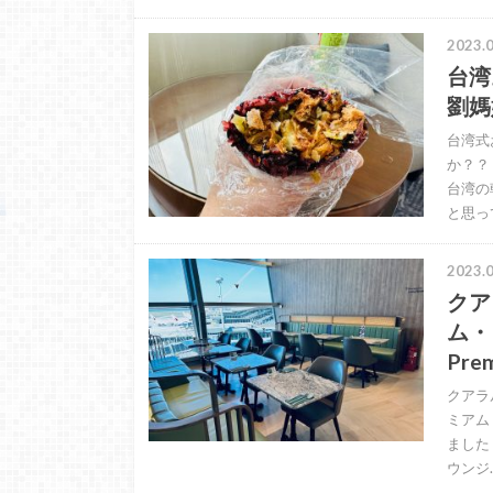
2023.0
台湾
劉媽
台湾式
か？？
台湾の
と思っ
2023.0
クア
ム・
Prem
クアラ
ミアム・
ました
ウンジ