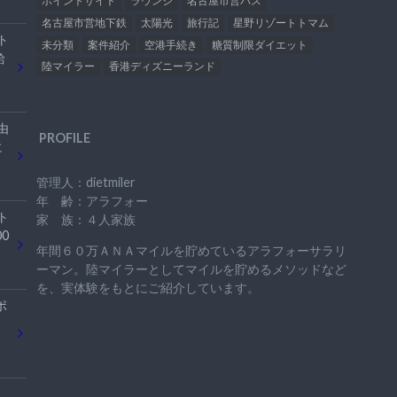
ポイントサイト
ラウンジ
名古屋市営バス
名古屋市営地下鉄
太陽光
旅行記
星野リゾートトマム
ト
未分類
案件紹介
空港手続き
糖質制限ダイエット
給
陸マイラー
香港ディズニーランド
由
PROFILE
に
管理人：dietmiler
年 齢：アラフォー
ト
家 族：４人家族
0
年間６０万ＡＮＡマイルを貯めているアラフォーサラリ
ーマン。陸マイラーとしてマイルを貯めるメソッドなど
を、実体験をもとにご紹介しています。
ポ