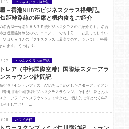
1.13
ビジネスクラス旅行記
屋－香港NH875ビジネスクラス搭乗記。
A短距離路線の座席と機内食をご紹介
の名古屋ー香港ＮＨ８７５便ビジネスクラスのご紹介です。 名古
港は近距離路線なので、エコノミーでも十分・・と思ってしまい
、やはりＡＮＡのビジネスクラスは最高なので、ついつい、搭乗
まいます。 やっぱり…
2.27
ビジネスクラス旅行記
トレア（中部国際空港）国際線スターアラ
ンスラウンジ訪問記
際空港「セントレア」の、ANAをはじめとしたスターアライアン
用者御用達の国際線ビジネスクラスラウンジ。 それが、皆さん大
スターアライアンスラウンジ」ですよね。 個人的に何となく年2
は利用しており、…
9.18
ハワイ旅行
トウェスタンプレミア仁川宿泊記。トラン