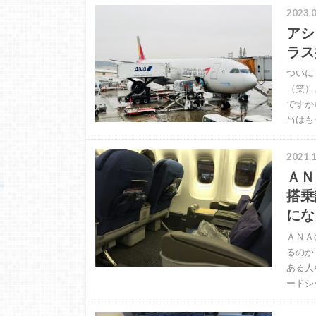
2023.0
アシ
ラス
ついに
（笑）
ですか
当はも
2021.1
ＡＮ
搭乗
にな
ＡＮＡ
るのか
ある人
ードシ