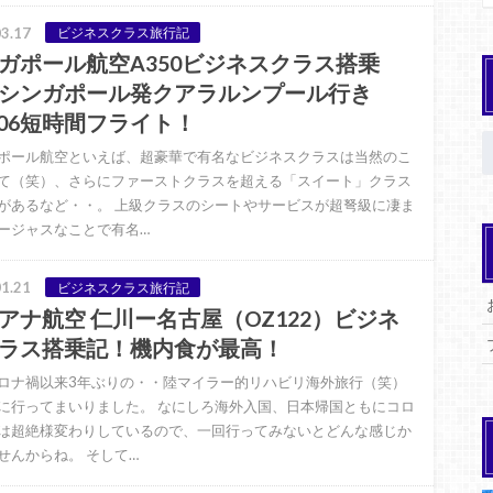
3.17
ビジネスクラス旅行記
ガポール航空A350ビジネスクラス搭乗
シンガポール発クアラルンプール行き
106短時間フライト！
ポール航空といえば、超豪華で有名なビジネスクラスは当然のこ
て（笑）、さらにファーストクラスを超える「スイート」クラス
があるなど・・。 上級クラスのシートやサービスが超弩級に凄ま
ージャスなことで有名…
1.21
ビジネスクラス旅行記
アナ航空 仁川ー名古屋（OZ122）ビジネ
ラス搭乗記！機内食が最高！
ロナ禍以来3年ぶりの・・陸マイラー的リハビリ海外旅行（笑）
に行ってまいりました。 なにしろ海外入国、日本帰国ともにコロ
は超絶様変わりしているので、一回行ってみないとどんな感じか
せんからね。 そして…