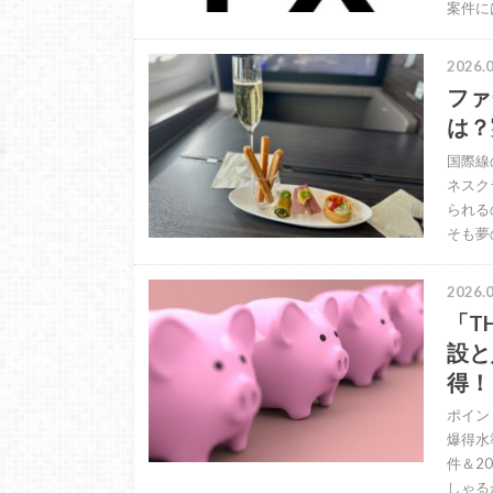
案件に
2026.0
ファ
は？
国際線
ネスク
られる
そも夢
2026.0
「T
設と
得！
ポイン
爆得水
件＆2
しゃる