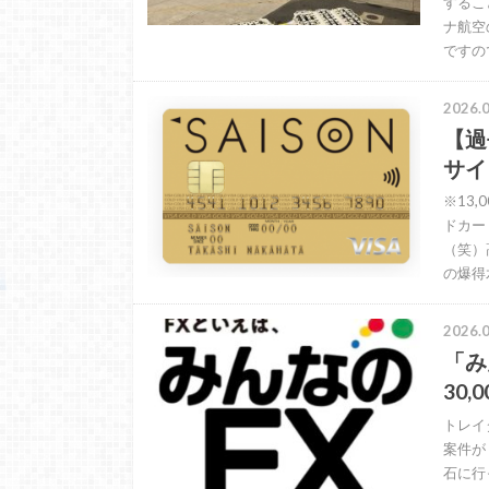
するこ
ナ航空
ですの
2026.0
【過
サイ
※13
ドカー
（笑）
の爆得
2026.0
「み
30
トレイ
案件が
石に行