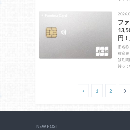
2026.0
ファ
13
円！
旧名称
称変更
は期間
持って
<
1
2
3
NEW POST