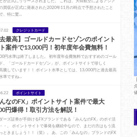
とが正式にリリースされました。 これは、大韓航空によるアシア
の買収が正式に発表された2020年11月の時点で予想されたこと
で、特に驚…
7.02
クレジットカード
去最高】ゴールドカードセゾンのポイント
ト案件で13,000円！初年度年会費無料！
,000円水準は終了しました。 初年度年会費無料でおすすめのゴール
ド、「ゴールドカードセゾン」が、ポイントサイトで珍しく
高騰しています！！ ポイント水準としては、13,000円と過去最高
水準ですね…
6.22
ポイントサイト
んなのFX」ポイントサイト案件で最大
,000円爆得！取引方法を解説！
ダーズ証券が手掛けるFXブランドである「みんなのFX」のポイ活
・・。 ポイントサイトで暴発を継続中なので、まだの方はもう流
っときましょう！！（笑）。 あ、この「みんなの」ブランドのFX