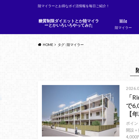
陸マイラーとお得なポイ活情報を毎日ご紹介！
Mile
糖質制限ダイエットとか陸マイラ
ーとかいろいろやってみた
陸マイラー
HOME
タグ : 陸マイラー
2026.0
「R
で6
【年
ポイン
開設＋
4,0