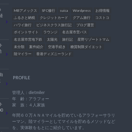
の
MBアメックス
SFC修行
suica
Wordpress
お得情報
経
ふるさと納税
クレジットカード
グアム旅行
コストコ
ハワイ旅行
ビジネスクラス旅行記
ブログ運営
ポイントサイト
ラウンジ
名古屋市営バス
名古屋市営地下鉄
太陽光
旅行記
星野リゾートトマム
ト
未分類
案件紹介
空港手続き
糖質制限ダイエット
給
陸マイラー
香港ディズニーランド
由
PROFILE
に
管理人：dietmiler
年 齢：アラフォー
ト
家 族：４人家族
0
年間６０万ＡＮＡマイルを貯めているアラフォーサラリ
ーマン。陸マイラーとしてマイルを貯めるメソッドなど
を、実体験をもとにご紹介しています。