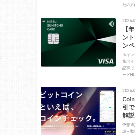
だの方
2026.0
【年
ント
ンペ
ポイン
量ポイ
記事で
ードN
2026.0
Co
引で
解説
仮想通
設＋取