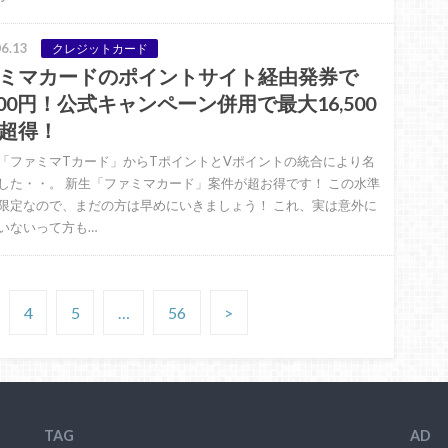
6.13
クレジットカード
ミマカードのポイントサイト経由発券で
,500円！公式キャンペーン併用で最大16,500
超得！
「ファミマTカード」からTポイントとVポイントの統合により名
した・・。 新生「ファミマカード」案件が超お得です！ この水準
限定なので、まだの方は早めにいきましょう！ これ、実は意外に
いないって方も…
4
5
…
56
>
TAG
AD