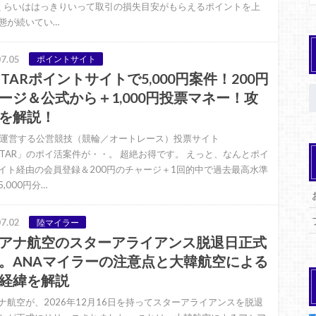
くらいははっきりいって取引の損失目安がもらえるポイントを上
態が続いてい…
7.05
ポイントサイト
PSTARポイントサイトで5,000円案件！200円
ージ＆公式から＋1,000円投票マネー！攻
を解説！
Iが運営する公営競技（競輪／オートレース）投票サイト
PSTAR」のポイ活案件が・・。 超絶お得です。 えっと、なんとポイ
イト経由の会員登録＆200円のチャージ＋1回的中で過去最高水準
,000円分…
7.02
陸マイラー
アナ航空のスターアライアンス脱退日正式
。ANAマイラーの注意点と大韓航空による
経緯を解説
ナ航空が、2026年12月16日を持ってスターアライアンスを脱退