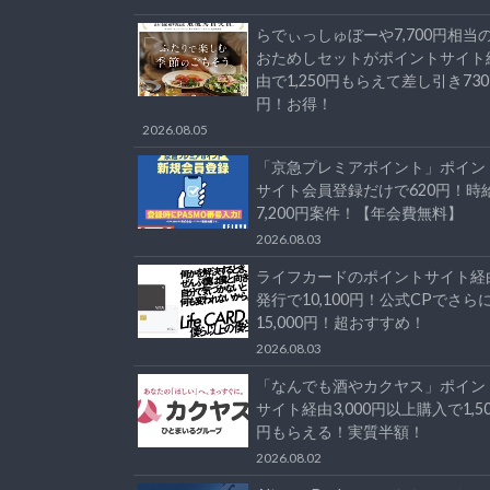
らでぃっしゅぼーや7,700円相当
おためしセットがポイントサイト
由で1,250円もらえて差し引き730
円！お得！
2026.08.05
「京急プレミアポイント」ポイン
サイト会員登録だけで620円！時
7,200円案件！【年会費無料】
2026.08.03
ライフカードのポイントサイト経
発行で10,100円！公式CPでさら
15,000円！超おすすめ！
2026.08.03
「なんでも酒やカクヤス」ポイン
サイト経由3,000円以上購入で1,50
円もらえる！実質半額！
2026.08.02