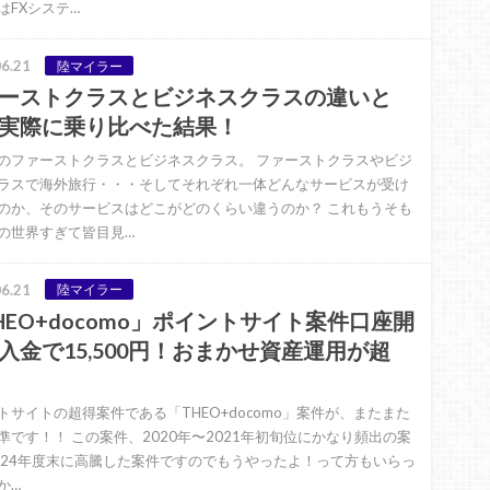
はFXシステ…
6.21
陸マイラー
ーストクラスとビジネスクラスの違いと
実際に乗り比べた結果！
のファーストクラスとビジネスクラス。 ファーストクラスやビジ
ラスで海外旅行・・・そしてそれぞれ一体どんなサービスが受け
のか、そのサービスはどこがどのくらい違うのか？ これもうそも
の世界すぎて皆目見…
6.21
陸マイラー
HEO+docomo」ポイントサイト案件口座開
入金で15,500円！おまかせ資産運用が超
トサイトの超得案件である「THEO+docomo」案件が、またまた
準です！！ この案件、2020年〜2021年初旬位にかなり頻出の案
024年度末に高騰した案件ですのでもうやったよ！って方もいらっ
か…