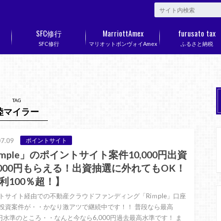
SFC修行
MarriottAmex
furusato tax
SFC修行
マリオットボンヴォイAmex
ふるさと納税
TAG
陸マイラー
7.09
ポイントサイト
imple」のポイントサイト案件10,000円出資
,000円もらえる！出資抽選に外れてもOK！
利100％超！】
トサイト経由での不動産クラウドファンディング「Riｍple」口座
投資案件が・・かなり激アツで継続中です！！ 普段なら最高
00円水準のところ・・なんと今なら6,000円過去最高水準です！ ま