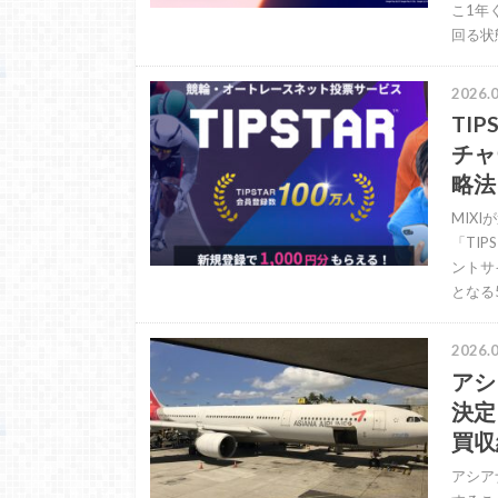
こ1年
回る状
2026.0
TI
チャ
略法
MIX
「TI
ントサ
となる5
2026.0
アシ
決定
買収
アシア