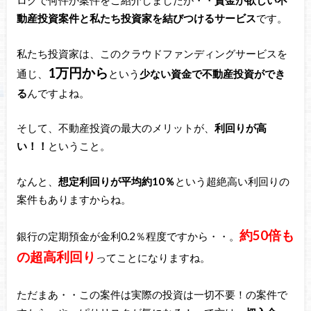
ログで何件か案件をご紹介しましたが・・
資金が欲しい不
動産投資案件と私たち投資家を結びつけるサービス
です。
私たち投資家は、このクラウドファンディングサービスを
1万円から
通じ、
という
少ない資金で不動産投資ができ
る
んですよね。
そして、不動産投資の最大のメリットが、
利回りが高
い！！
ということ。
なんと、
想定利回りが平均約10％
という超絶高い利回りの
案件もありますからね。
約50倍も
銀行の定期預金が金利0.2％程度ですから・・。
の超高利回り
ってことになりますね。
ただまあ・・この案件は実際の投資は一切不要！の案件で