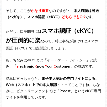
そして、ここが
かなり重要
なのですが・・
本人確認は郵送
（ハガキ）、スマホ認証（eKYC）
どちらでもOK
です。
スマホ認証（eKYC）
ただし、口座開設には
が圧倒的に楽
なので、特に事情が無ければスマホ
認証（eKYC）で口座開設しましょう。
あ、ちなみにeKYCとは「イー・ケー・ワイ・シー」と読
み、
「
e
lectronic
K
now
Y
our
C
ustomer」
の略語です。
簡単に言っちゃうと、
電子本人認証の専門サイトによる、
Web（スマホ）上での本人確認
・・ってことですね。ちな
みに、ビクトリーファンドでは
「Proost」
というeKYC専門
サイトを利用しています。