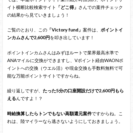
イト横断比較検索サイト
「どこ得」
さんでの案件チェック
の結果から見ていきましょう！
ご覧のとおり、この
「Victory fund」
案件は、
ポイントイ
ンカムさんで2,600円
を叩き出しています！
ポイントインカムさんはみずほルートで業界最高水準で
ANAマイルに交換ができますし、Vポイント経由WAONポ
イントへの交換（ウエル活）や現金交換も手数料無料で可
能な万能ポイントサイトですからね。
繰り返しですが、
たった5分の口座開設だけで2,600円
もら
える
んですよ！？
時給換算したらトンでもない高額還元案件
ですからね。こ
れは、陸マイラーなら逃さないようにしておきましょう。