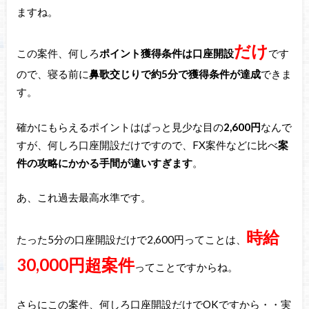
ますね。
だけ
この案件、何しろ
ポイント獲得条件は口座開設
です
ので、寝る前に
鼻歌交じりで約5分で獲得条件が達成
できま
す。
確かにもらえるポイントはぱっと見少な目の
2,600円
なんで
すが、何しろ口座開設だけですので、FX案件などに比べ
案
件の攻略にかかる手間が違いすぎます
。
あ、これ過去最高水準です。
時給
たった5分の口座開設だけで2,600円ってことは、
30,000円超案件
ってことですからね。
さらにこの案件、何しろ口座開設だけでOKですから・・実