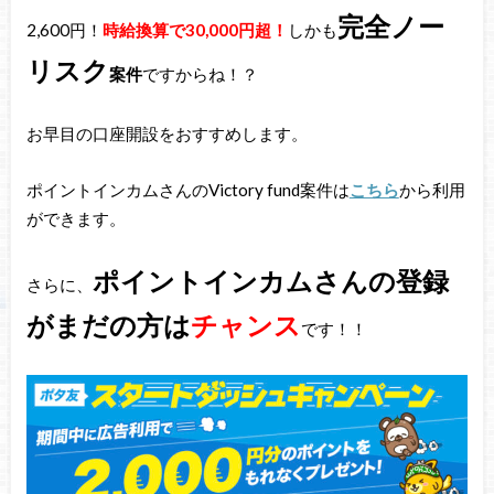
完全ノー
2,600円！
時給換算で30,000円超！
しかも
リスク
案件
ですからね！？
お早目の口座開設をおすすめします。
ポイントインカムさんのVictory fund案件は
こちら
から利用
ができます。
ポイントインカムさんの登録
さらに、
がまだの方は
チャンス
です！！