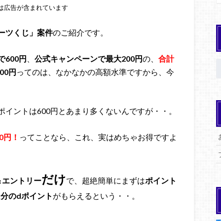
は広告が含まれています
ーツくじ」案件
のご紹介です。
600円
、
公式キャンペーンで最大200円
の、
合計
00円
ってのは、なかなかの高額水準ですから、今
ポイントは600円とあまり多くないんですが・・。
0円！
ってことなら、これ、実はめちゃお得ですよ
だけ
＆エントリー
で、超絶簡単にまずは
ポイント
円分のdポイント
がもらえるという・・。