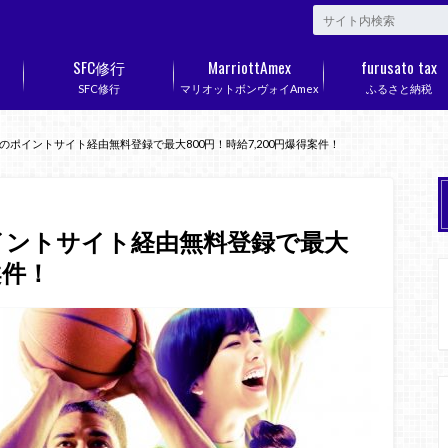
SFC修行
MarriottAmex
furusato tax
SFC修行
マリオットボンヴォイAmex
ふるさと納税
ポイントサイト経由無料登録で最大800円！時給7,200円爆得案件！
イントサイト経由無料登録で最大
案件！