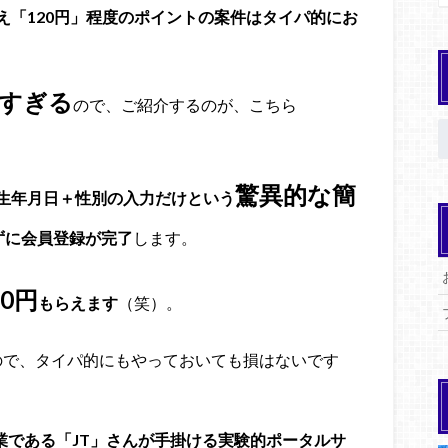
え「120円」程度のポイントの案件はタイパ的にお
すぎる
ので、ご紹介するのが、こちら
驚異的な簡
生年月日＋性別の入力だけという
ずに会員登録が完了
します。
0円
もらえます
（笑）。
ので、タイパ的にもやっておいても損はないです
業である「JT」さんが手掛ける実験的ポータルサ