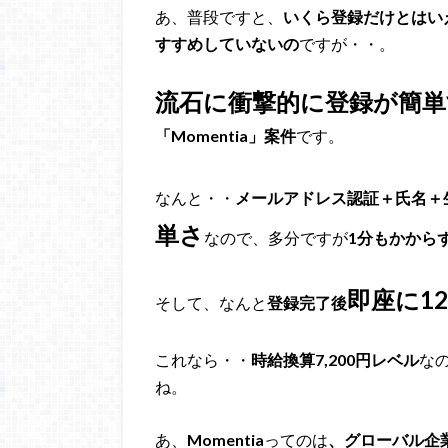
あ、普段ですと、
いくら登録だけとはい
すすめしていないの
ですが・・。
流石に衝撃的に登録が簡単
「Momentia」案件
です。
なんと・・
メールアドレス認証＋氏名＋
単さ
なので、多分ですが
1分もかから
即座に12
そして、なんと
登録完了後
これなら・・
時給換算7,200円レベル
な
ね。
あ、
Momentia
ってのは
、グローバル企