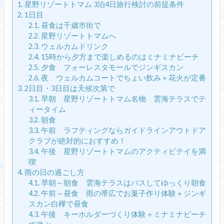
1.
星野リゾートトマム 3泊4日旅行検討の前提条件
2.
1日目
2.1.
昼食は千歳市街で
2.2.
星野リゾートトマムへ
2.3.
ウェルカムドリンク
2.4.
15時から夕方まで楽しめるのはミナミナビーチ
2.5.
夕食 フォーレスタモールでジンギスカン
2.6.
夜 ウェルカムコートでちょい飲み＋花火が定番
3.
2日目・3日目は天候次第で
3.1.
早朝 星野リゾートトマム名物 雲海テラスでテ
ィータイム
3.2.
朝食
3.3.
午前 ラフティングならガイドラインアウトドア
クラブが絶対的におすすめ！
3.4.
午後 星野リゾートトマムのアクティビテイを満
喫
4.
雨の日の過ごし方
4.1.
早朝～朝食 雲海テラスはパスしてゆっくり朝食
4.2.
午前～昼食 雨の帯広でお菓子作り体験＋ジンギ
スカン白樺で昼食
4.3.
午後 キーホルダーづくり体験＋ミナミナビーチ