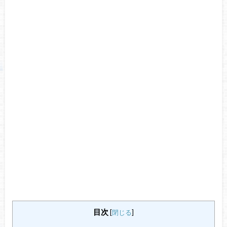
目次
[
閉じる
]