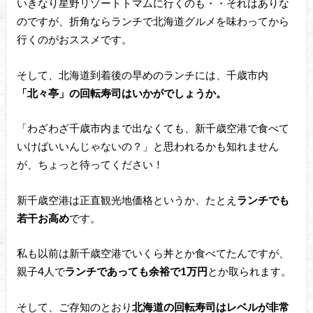
いきなり星野リゾートトマムに行くのも・・それはありな
のですが、折角ならランチで北海道グルメを味わってから
行くのがおススメです。
そして、北海道到着後の早めのランチには、千歳市内
「北々亭」の回転寿司はいかがでしょうか。
「わざわざ千歳市内まで出なくても、新千歳空港で食べて
いけばいいんじゃないの？」と思われるかも知れません
が、ちょっと待ってください！
新千歳空港は正直観光地価格というか、たとえ
ランチでも
若干お高め
です。
私も以前は新千歳空港でいくら丼とか食べてたんですが、
親子4人で
ランチであっても余裕で1万円
とか取られます。
そして、ご存知のとおり
北海道の回転寿司はレベルが非常