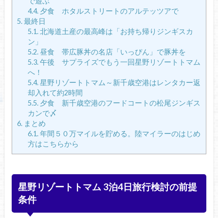
で遊ぶ
4.4.
夕食 ホタルストリートのアルテッツアで
5.
最終日
5.1.
北海道土産の最高峰は「お持ち帰りジンギスカ
ン」
5.2.
昼食 帯広豚丼の名店「いっぴん」で豚丼を
5.3.
午後 サプライズでもう一回星野リゾートトマム
へ！
5.4.
星野リゾートトマム～新千歳空港はレンタカー返
却入れて約2時間
5.5.
夕食 新千歳空港のフードコートの松尾ジンギス
カンで〆
6.
まとめ
6.1.
年間５０万マイルを貯める。陸マイラーのはじめ
方はこちらから
星野リゾートトマム 3泊4日旅行検討の前提
条件