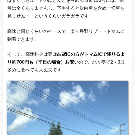
はまだしもルートのほとんどを占める道道136号には、信
号は全くありませんし、下手すると対向車を含め一切車を
見ません・・というくらいガラガラです。
高速と同じくらいのペースで、楽々星野リゾートトマムに
到着できます。
そして、高速料金は実は
占冠ICの方がトマムICで降りるよ
り約700円も（平日の場合）お安い
ので、北々亭で2～3皿
多めに食べても大丈夫です。