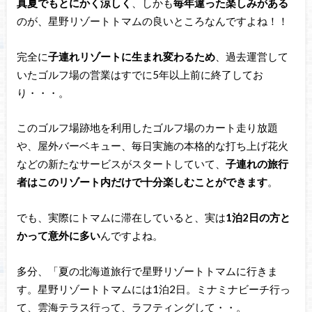
真夏でもとにかく涼しく
、しかも
毎年違った楽しみがある
のが、星野リゾートトマムの良いところなんですよね！！
完全に
子連れリゾートに生まれ変わるため
、過去運営して
いたゴルフ場の営業はすでに5年以上前に終了してお
り・・・。
このゴルフ場跡地を利用したゴルフ場のカート走り放題
や、屋外バーベキュー、毎日実施の本格的な打ち上げ花火
などの新たなサービスがスタートしていて、
子連れの旅行
者はこのリゾート内だけで十分楽しむことができます
。
でも、実際にトマムに滞在していると、実は
1泊2日の方と
かって意外に多い
んですよね。
多分、「夏の北海道旅行で星野リゾートトマムに行きま
す。星野リゾートトマムには1泊2日。ミナミナビーチ行っ
て、雲海テラス行って、ラフティングして・・。