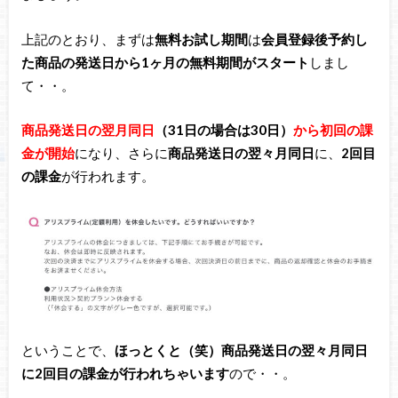
上記のとおり、まずは
無料お試し期間
は
会員登録後予約し
た商品の発送日から1ヶ月の無料期間がスタート
しまし
て・・。
商品発送日の翌月同日
（31日の場合は30日）
から初回の課
金が開始
になり、さらに
商品発送日の翌々月同日
に、
2回目
の課金
が行われます。
ということで、
ほっとくと（笑）商品発送日の翌々月同日
に2回目の課金が行われちゃいます
ので・・。