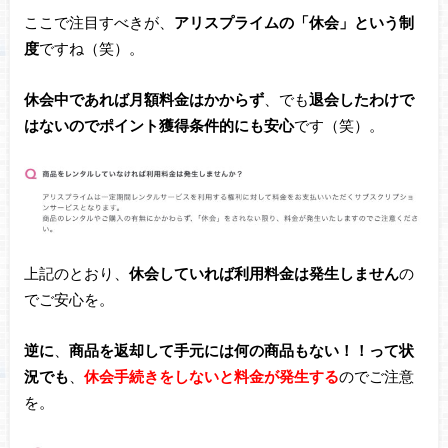
ここで注目すべきが、
アリスプライムの「休会」という制
度
ですね（笑）。
休会中であれば月額料金はかからず
、でも
退会したわけで
はないのでポイント獲得条件的にも安心
です（笑）。
上記のとおり、
休会していれば利用料金は発生しません
の
でご安心を。
逆に
、
商品を返却して手元には何の商品もない！！って状
況でも
、
休会手続きをしないと料金が発生する
のでご注意
を。