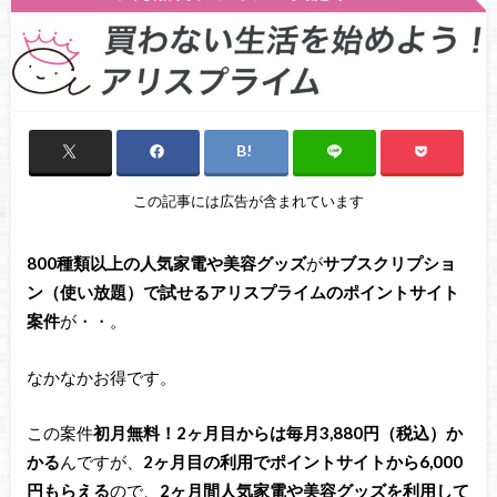
この記事には広告が含まれています
800種類以上
の人気家電や美容グッズ
が
サブスクリプショ
ン（使い放題）で試せるアリスプライムのポイントサイト
案件
が・・。
なかなかお得です。
この案件
初月無料！2ヶ月目からは毎月3,880円（税込）か
かる
んですが、
2ヶ月目の利用でポイントサイトから6,000
円もらえる
ので、
2ヶ月間人気家電や美容グッズを利用して