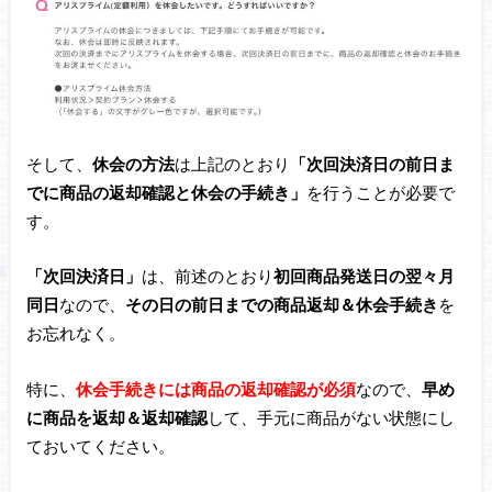
そして、
休会の方法
は上記のとおり
「次回決済日の前日ま
でに商品の返却確認と休会の手続き」
を行うことが必要で
す。
「次回決済日」
は、前述のとおり
初回商品発送日の翌々月
同日
なので、
その日の前日までの商品返却＆休会手続き
を
お忘れなく。
特に、
休会手続きには商品の返却確認が必須
なので、
早め
に商品を返却＆返却確認
して、手元に商品がない状態にし
ておいてください。