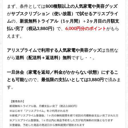
まず、条件としては
800種類以上
の人気家電や美容グッズ
が
サブスクリプション（使い放題）で試せるアリスプライ
ム
の、
新規無料トライアル（1ヶ月間）
＋
2ヶ月目の月額支
払い完了（税込3,880円）
で、
6,000円分のポイント
がもら
えます。
アリスプライムで利用する人気家電や美容グッズ
は当然な
がら
送料（配送料＋返送料）無料
ですし・・。
一旦休会（家電を返却／料金がかからない状態）にするこ
とも可能
なので、
最低限の支払いとしては3,880円
で済みま
す。