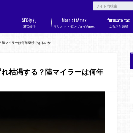
SFC修行
MarriottAmex
furusato tax
SFC修行
マリオットボンヴォイAmex
ふるさと納税
？陸マイラーは何年継続できるのか
ずれ枯渇する？陸マイラーは何年