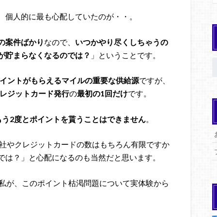
、個人的に最も心配していたのが・・。
の案件ばかり
なので、
いつかやり尽くしちゃうの
が貯まらなくなるのでは？
」ということです。
ポイントがもらえるマイルの重要な供給源
ですが、
クレジットカード発行
の
最初の1回だけ
です。
もう2度とポイントを貰うことはできません
。
会社やクレジットカードの数はもちろん有限ですか
では？」と心配になるのも当然だと思います。
た私が、このポイント枯渇問題について実体験から