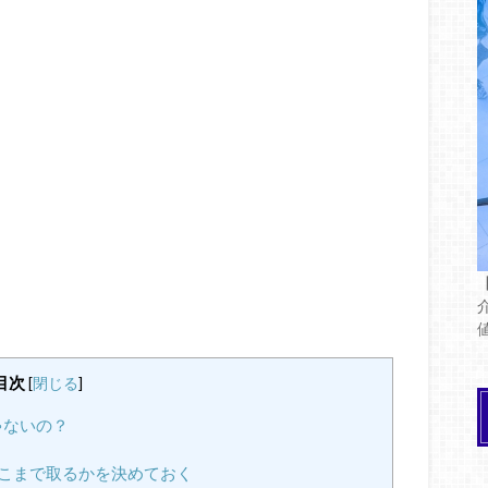
目次
[
閉じる
]
ゃないの？
どこまで取るかを決めておく