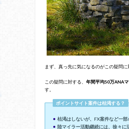
まず、真っ先に気になるのがこの疑問に
この疑問に対する、
年間平均50万ANA
す。
ポイントサイト案件は枯渇する？
枯渇はしないが、FX案件など一
陸マイラー活動継続には、徐々に