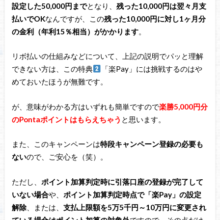
設定した50,000円まで
となり、
残った10,000円は翌々月支
払いでOK
なんですが、この
残った10,000円に対し1ヶ月分
の金利（年利15％相当）がかかります
。
リボ払いの仕組みなどについて、上記の説明でパッと理解
できない方は、この特典
「楽Pay」には挑戦するのはや
めておいたほうが無難です。
が、意味がわかる方はいずれも簡単ですので
楽勝5,000円分
のPontaポイントはもらえちゃう
と思います。
また、このキャンペーンは
特段キャンペーン登録の必要も
ない
ので、ご安心を（笑）。
ただし、
ポイント加算判定時に引落口座の登録が完了して
いない場合
や、
ポイント加算判定時点で「楽Pay」の設定
解除
、または、
支払上限額を5万5千円～10万円に変更され
ている場合はポイント加算の対象外
ですので、その点だけ