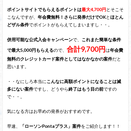
ポイントサイトでもらえるポイントは
最大4,700円
とそこそ
こなんですが、
年会費無料！さらに発券だけでOK
と
ほとん
どザル条件
でポイントがもらえてしまいますし・・。
併用可能な公式入会キャンペーン
で、
これまた簡単な条件
合計9,700円
で最大5,000円もらえる
ので、
は
年会費
無料のクレジットカード案件としてはなかなかの案件
だと
思います。
・・なにしろ本当に
こんなに高額ポイントになることは滅
多にない案件
ですし、どうやら
終了はもう目の前
ですの
で・・。
気になる方はお早めの発券がおすすめです。
早速、
「ローソンPontaプラス」案件
をご紹介します！！