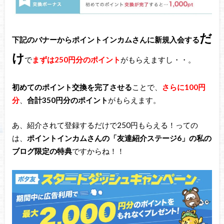
だ
下記のバナーからポイントインカムさんに新規入会する
け
で
まずは250円分のポイント
がもらえますし・・。
初めてのポイント交換を完了させる
ことで、
さらに100円
分
、
合計350円分のポイント
がもらえます。
あ、紹介されて登録するだけで250円もらえる！っての
は、
ポイントインカムさんの「友達紹介ステージ6」の私の
ブログ限定の特典
ですからね！！