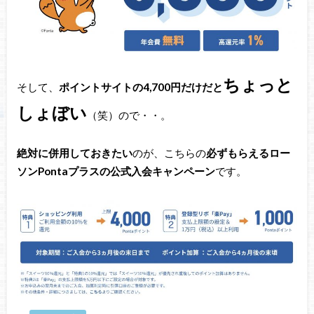
ちょっと
そして、
ポイントサイトの4,700円だけだと
しょぼい
（笑）ので・・。
絶対に併用しておきたい
のが、こちらの
必ずもらえるロー
ソンPontaプラスの公式入会キャンペーン
です。