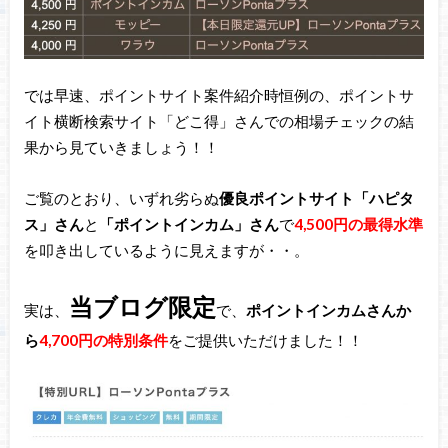
では早速、ポイントサイト案件紹介時恒例の、ポイントサ
イト横断検索サイト「どこ得」さんでの相場チェックの結
果から見ていきましょう！！
ご覧のとおり、いずれ劣らぬ
優良ポイントサイト「ハピタ
ス」さん
と
「ポイントインカム」さん
で
4,500円の最得水準
を叩き出しているように見えますが・・。
当ブログ限定
実は、
で、
ポイントインカムさんか
ら
4,700円の特別条件
をご提供いただけました！！