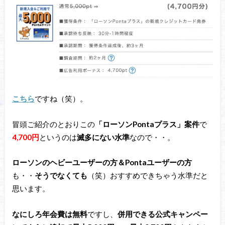
こちら
ですね（笑）。
冒頭ご紹介のとおりこの
「ローソンPontaプラス」案件
で
4,700円
というのは
滅多にない水準
なので・・。
ローソンのヘビーユーザーの方＆Pontaユーザーの方
も・・
そうでなくても
（笑）おすすめできちゃう水準だと
思います。
なにしろ年会費は無料
ですし、
併用できる公式キャンペー