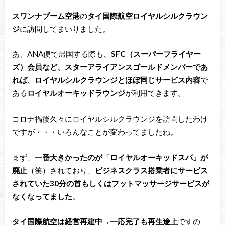
スワンナプーム空港
の
タイ国際航空ロイヤルシルクラウン
ジ
に訪問してまいりました。
あ、ANA便で帰国する際も、
SFC（スーパーフライヤー
ズ）会員など、スターアライアンスゴールドメンバーであ
れば
、
ロイヤルシルクラウンジとほぼ同じサービス内容
で
ある
ロイヤルオーキッドラウンジ
が利用できます。
コロナ禍後久々にロイヤルシルクラウンジを訪問したわけ
ですが・・・いろんなことが変わってましたね。
まず、
一番大きかったのが「ロイヤルオーキッドスパ」が
廃止
（笑）されており、
ビジネスクラス搭乗者にサービス
されていた30分の首もしくはフットマッサージサービスが
なくなってました
。
タイ国際航空は経営再建中→一応完了も再生途上
ですの