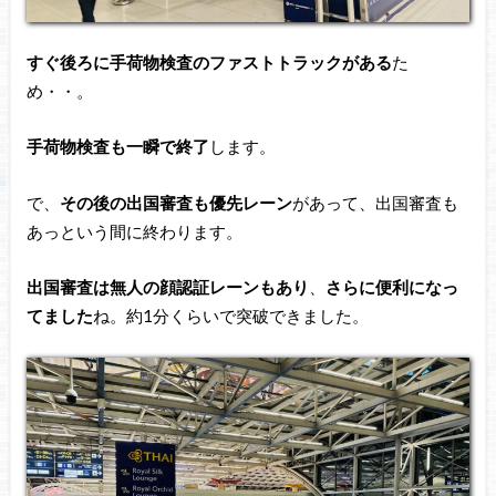
すぐ後ろに手荷物検査のファストトラックがある
た
め・・。
手荷物検査も一瞬で終了
します。
で、
その後の出国審査も優先レーン
があって、出国審査も
あっという間に終わります。
出国審査は無人の顔認証レーンもあり
、
さらに便利になっ
てました
ね。約1分くらいで突破できました。