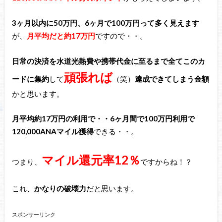
3ヶ月以内に50万円、6ヶ月で100万円って多く見えます
が、
月平均だと約17万円
ですので・・。
日常の決済を水道光熱費や携帯代金に至るまで全てこのカ
頑張れば
ードに集約
して
（笑）
達成できてしまう金額
かと思います。
月平均約17万円の利用で・・6ヶ月間で100万円利用で
120,000ANAマイル獲得
できる・・。
マイル還元率12％
つまり、
ですからね！？
これ、
かなりの破壊力
だと思います。
スポンサーリンク