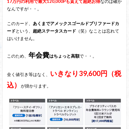
17万円の利用で最大120,000Pも貰えて超絶お得
なのは確か
なんですが・・。
このカード、
あくまでアメックスゴールドプリファードカ
ード
という、
超絶ステータスカード
（笑）なことは忘れて
はいけません。
年会費
このため、
はちょっと高額
で・・。
いきなり39,600円（税
全く値引き等はなく、
込）
が掛かります。