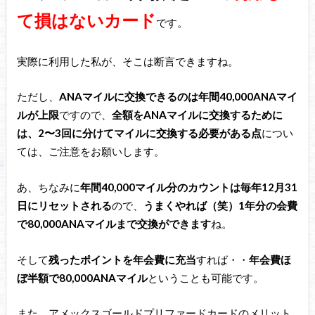
て損はないカード
です。
実際に利用した私が、そこは断言できますね。
ただし、
ANAマイルに交換できるのは年間40,000ANAマイ
ルが上限
ですので、
全額をANAマイルに交換するために
は、2〜3回に分けてマイルに交換する必要がある点
につい
ては、ご注意をお願いします。
あ、ちなみに
年間40,000マイル分のカウントは毎年12月31
日にリセットされる
ので、
うまくやれば（笑）1年分の会費
で80,000ANAマイルまで交換ができます
ね。
そして
残ったポイントを年会費に充当
すれば・・
年会費ほ
ぼ半額で80,000ANAマイル
ということも可能です。
また、アメックスゴールドプリファードカードのメリット