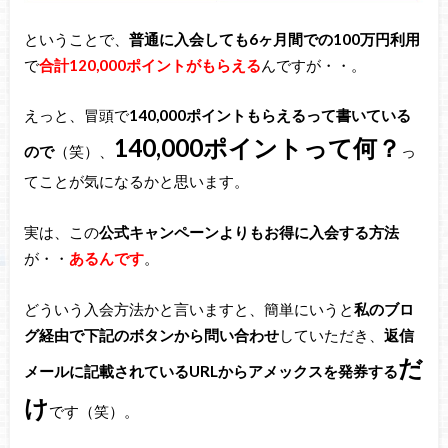
ということで、
普通に入会しても6ヶ月間での100万円利用
で
合計120,000ポイントがもらえる
んですが・・。
えっと、冒頭で
140,000ポイントもらえるって書いている
140,000ポイントって何？
ので
（笑）、
っ
てことが気になるかと思います。
実は、この
公式キャンペーンよりもお得に入会する方法
が・・
あるんです
。
どういう入会方法かと言いますと、簡単にいうと
私のブロ
グ経由で下記のボタンから問い合わせ
していただき、
返信
だ
メールに記載されているURLからアメックスを発券する
け
です（笑）。