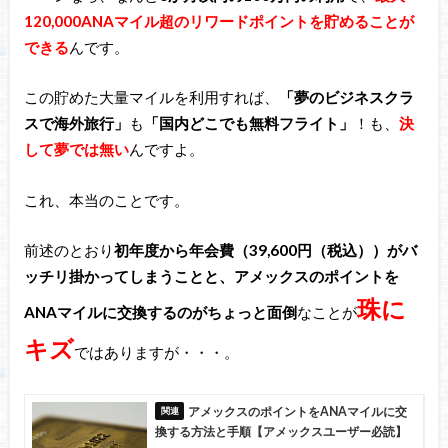
120,000ANAマイル超のリワードポイントを貯めることが
できる
んです。
この貯めた大量マイルを利用すれば、
「夢のビジネスクラ
スで海外旅行」
も
「国内どこでも無料フライト」
！も、
決
して夢では無い
んですよ。
これ、本当のことです。
前述のとおり
初年度から年会費（39,600円（税込））がバ
ッチリ掛かってしまうことと、アメックスのポイントを
珠に
ANAマイルに交換するのがちょっと面倒
なことが
キズ
ではありますが・・・。
アメックスのポイントをANAマイルに交
換する方法と手順【アメックスユーザー必読】