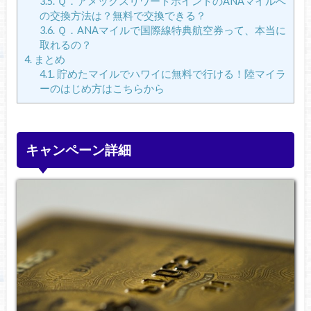
3.5.
Ｑ．アメックスリワードポイントのANAマイルへ
の交換方法は？無料で交換できる？
3.6.
Ｑ．ANAマイルで国際線特典航空券って、本当に
取れるの？
4.
まとめ
4.1.
貯めたマイルでハワイに無料で行ける！陸マイラ
ーのはじめ方はこちらから
キャンペーン詳細