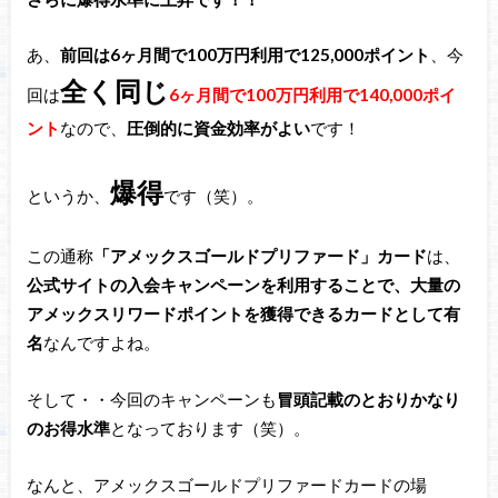
あ、
前回は6ヶ月間で100万円利用で125,000ポイント
、今
全く同じ
回は
6ヶ月間で100万円利用で140,000ポイ
ント
なので、
圧倒的に資金効率がよい
です！
爆得
というか、
です（笑）。
この通称
「アメックスゴールドプリファード」カード
は、
公式サイトの入会キャンペーンを利用することで、大量の
アメックスリワードポイントを獲得できるカードとして有
名
なんですよね。
そして・・今回のキャンペーンも
冒頭記載のとおりかなり
のお得水準
となっております（笑）。
なんと、アメックスゴールドプリファードカードの場