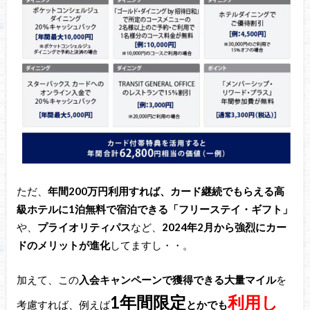
ただ、
年間200万円利用すれば、カード継続でもらえる高
級ホテルに1泊無料で宿泊できる「フリーステイ・ギフト」
や、
プライオリティパス
など、
2024年2月から強烈にカー
ドのメリットが進化
してますし・・。
加えて、この
入会キャンペーンで獲得できる大量マイル
を
1年間限定
利用し
考慮すれば、例えば
とかでも