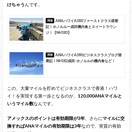
けちゃう
んです。
ANAハワイA380ファーストクラス搭乗
記！ホノルルー成田機内食とスイートラウン
ジ！【NH183】
ANAハワイA380ビジネスクラスブログ搭
乗記！NH182成田-ホノルルの機内食など！
この、大量マイルを貯めてビジネスクラスで香港！ハワ
イ！を実現する第一歩となるのが、
120,000ANAマイルと
いうマイル数
なんです。
アメックスのポイントは有効期限が3年
、さらに
マイルに交
換すればANAマイルの有効期限は3年
なので、実質の有効