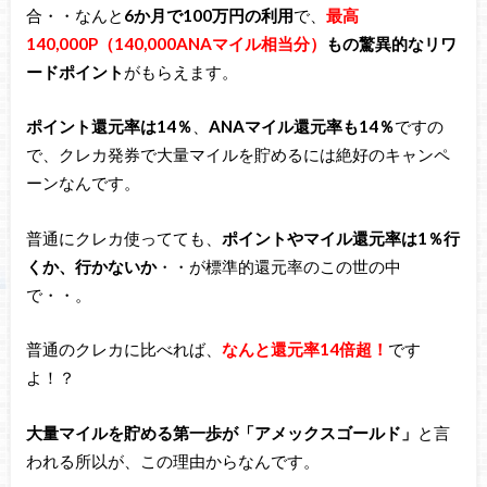
合・・なんと
6か月で100万円の利用
で、
最高
140,000
P（140,000ANAマイル相当分）
もの驚異的なリワ
ードポイント
がもらえます。
ポイント還元率は14％
、
ANAマイル還元率も14％
ですの
で、クレカ発券で大量マイルを貯めるには絶好のキャンペ
ーンなんです。
普通にクレカ使ってても、
ポイントやマイル還元率は1％行
くか、行かないか
・・が標準的還元率のこの世の中
で・・。
普通のクレカに比べれば、
なんと還元率14倍超！
です
よ！？
大量マイルを貯める第一歩が「アメックスゴールド」
と言
われる所以が、この理由からなんです。