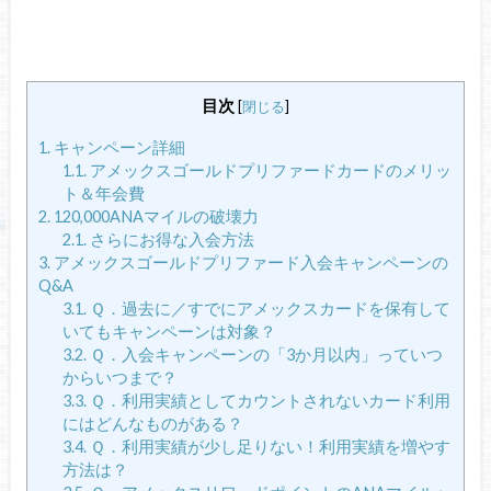
目次
[
閉じる
]
1.
キャンペーン詳細
1.1.
アメックスゴールドプリファードカードのメリッ
ト＆年会費
2.
120,000ANAマイルの破壊力
2.1.
さらにお得な入会方法
3.
アメックスゴールドプリファード入会キャンペーンの
Q&A
3.1.
Ｑ．過去に／すでにアメックスカードを保有して
いてもキャンペーンは対象？
3.2.
Ｑ．入会キャンペーンの「3か月以内」っていつ
からいつまで？
3.3.
Ｑ．利用実績としてカウントされないカード利用
にはどんなものがある？
3.4.
Ｑ．利用実績が少し足りない！利用実績を増やす
方法は？