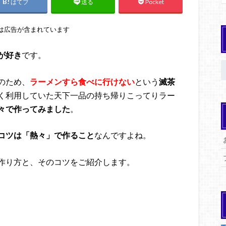
はてブ
Pocket
送る
は広告が含まれています
が好き
です。
のため、
ラーメンすら食べに行けない
という
滅茶
く利用していた天下一品の持ち帰りこってりラー
々で作ってみました
。
コツは「熱々」で作ること
なんですよね。
作り方と、そのコツをご紹介します。