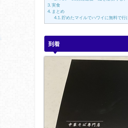
3.
実食
4.
まとめ
4.1.
貯めたマイルでハワイに無料で行
到着