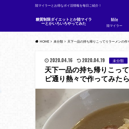
陸マイラーとお得なポイ活情報を毎日ご紹介！
Mile
糖質制限ダイエットとか陸マイラ
ーとかいろいろやってみた
陸マイラー
HOME
未分類
天下一品の持ち帰りこってりラーメンの作
2020.04.16
2020.04.19
未分類
天下一品の持ち帰りこっ
ピ通り熱々で作ってみた