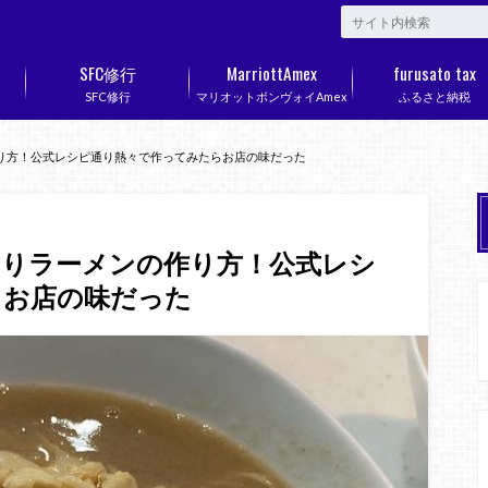
SFC修行
MarriottAmex
furusato tax
SFC修行
マリオットボンヴォイAmex
ふるさと納税
り方！公式レシピ通り熱々で作ってみたらお店の味だった
てりラーメンの作り方！公式レシ
らお店の味だった