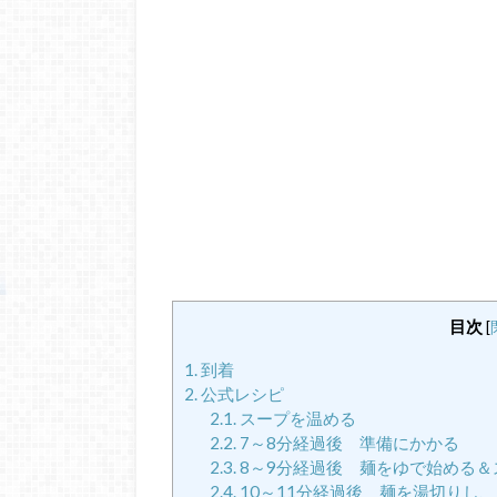
目次
[
1.
到着
2.
公式レシピ
2.1.
スープを温める
2.2.
7～8分経過後 準備にかかる
2.3.
8～9分経過後 麺をゆで始める＆
2.4.
10～11分経過後 麺を湯切りし