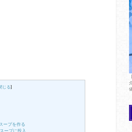
閉じる
]
スープを作る
、スープに投入