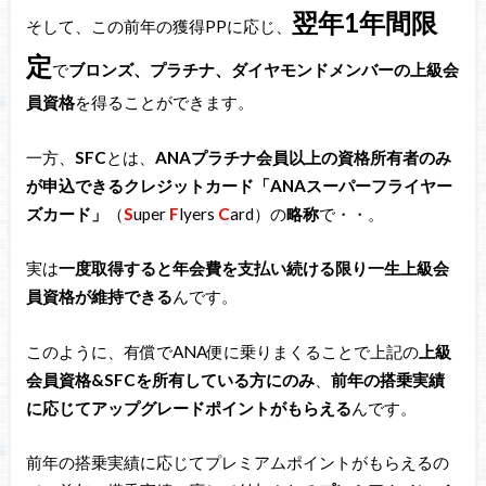
翌年1年間限
そして、この前年の獲得PPに応じ、
定
で
ブロンズ、プラチナ、ダイヤモンドメンバーの上級会
員資格
を得ることができます。
一方、
SFC
とは、
ANAプラチナ会員以上の資格所有者のみ
が申込できるクレジットカード「ANAスーパーフライヤー
ズカード」
（
S
uper
F
lyers
C
ard）の
略称
で・・。
実は
一度取得すると年会費を支払い続ける限り一生上級会
員資格が維持できる
んです。
このように、有償でANA便に乗りまくることで上記の
上級
会員資格&SFCを所有している方にのみ
、
前年の搭乗実績
に応じてアップグレードポイントがもらえる
んです。
前年の搭乗実績に応じてプレミアムポイントがもらえるの