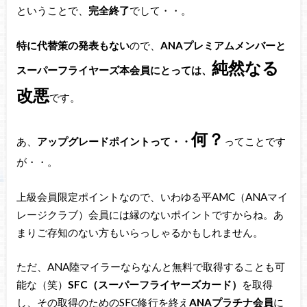
ということで、
完全終了
でして・・。
特に代替策の発表もない
ので、
ANAプレミアムメンバーと
純然なる
スーパーフライヤーズ本会員にとっては、
改悪
です。
何？
あ、
アップグレードポイントって・・
ってことです
が・・。
上級会員限定ポイントなので、いわゆる平AMC（ANAマイ
レージクラブ）会員には縁のないポイントですからね。あ
まりご存知のない方もいらっしゃるかもしれません。
ただ、ANA陸マイラーならなんと無料で取得することも可
能な（笑）
SFC（スーパーフライヤーズカード）
を取得
し、その取得のためのSFC修行を終え
ANAプラチナ会員
に