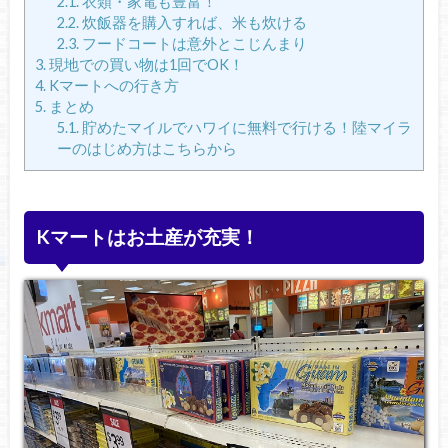
2.1.
衣類・家電も豊富！
2.2.
炊飯器を購入すれば、米も炊ける
2.3.
フードコートは意外とこじんまり
3.
現地での買い物は1回でOK！
4.
Kマートへの行き方
5.
まとめ
5.1.
貯めたマイルでハワイに無料で行ける！陸マイラ
ーのはじめ方はこちらから
Kマートはお土産が充実！