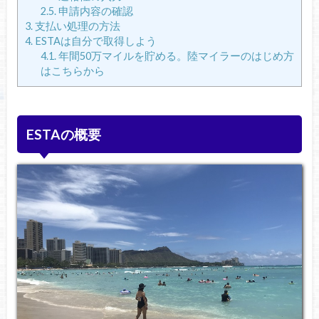
2.5.
申請内容の確認
3.
支払い処理の方法
4.
ESTAは自分で取得しよう
4.1.
年間50万マイルを貯める。陸マイラーのはじめ方
はこちらから
ESTAの概要