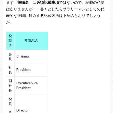
まず「
役職名
」は
必須記載事項
ではないので、記載の必要
はありませんが・・書くとしたらサラリーマンとしての代
表的な役職に対応する記載方法は下記のとおりでしょう
か。
役
職
英語表記
名
会
Chairman
長
社
President
長
副
Executive Vice
社
President
長
役
員
Director
取